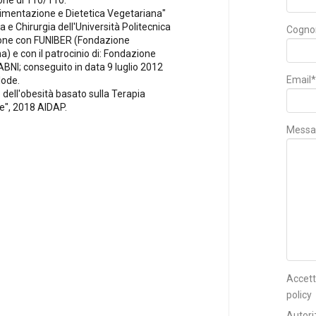
ne di 110/110.
"Alimentazione e Dietetica Vegetariana"
a e Chirurgia dell'Università Politecnica
Cogn
ione con FUNIBER (Fondazione
a) e con il patrocinio di: Fondazione
BNI; conseguito in data 9 luglio 2012
Email*
lode.
dell'obesità basato sulla Terapia
", 2018 AIDAP.
Messa
Accett
policy
Autori