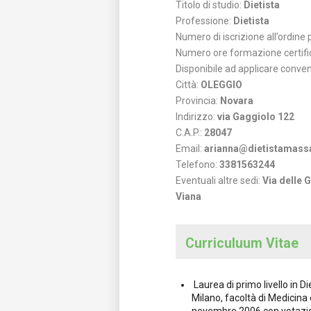
Titolo di studio:
Dietista
Professione:
Dietista
Numero di iscrizione all’ordine
Numero ore formazione certifi
Disponibile ad applicare conve
Città:
OLEGGIO
Provincia:
Novara
Indirizzo:
via Gaggiolo 122
C.A.P.:
28047
Email:
arianna@dietistamassa
Telefono:
3381563244
Eventuali altre sedi:
Via delle 
Viana
Curriculuum Vitae
Laurea di primo livello in Di
Milano, facoltà di Medicina