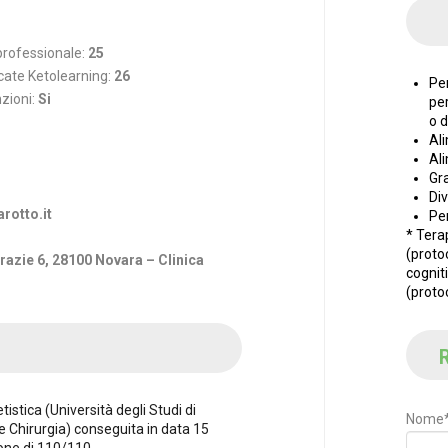
 professionale:
25
cate Ketolearning:
26
Per
nzioni:
Si
per
o 
Al
Al
Gr
Di
rotto.it
Per
* Tera
(proto
Grazie 6, 28100 Novara – Clinica
cognit
(proto
R
etistica (Università degli Studi di
Nome
 e Chirurgia) conseguita in data 15