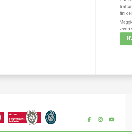
tratta
fini de
Maggio
vostri 