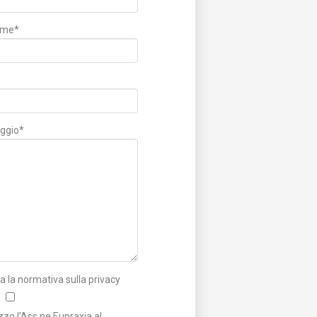
ome*
ggio*
a la normativa sulla privacy
zzo l’Ass.ne Eupraxia al