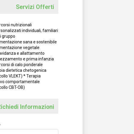
Servizi Offerti
corsi nutrizionali
sonalizzati individuali, familiari
di gruppo
imentazione sana e sostenibile
imentazione vegetale
avidanza e allattamento
vezzamento e prima infanzia
corsi di calo ponderale
pia dietetica chetogenica
collo VLEKT) * Terapia
ivo comportamentale
collo CBT-OB)
ichiedi Informazioni
*