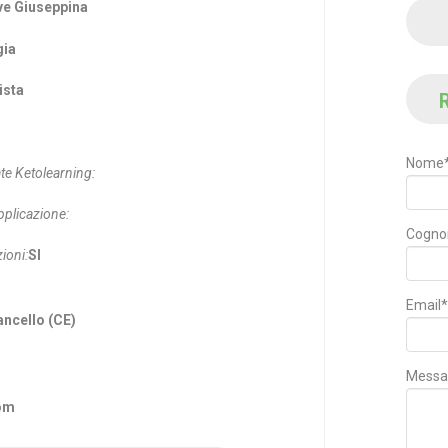
ve Giuseppina
gia
ista
R
Nome
te Ketolearning:
pplicazione:
Cogn
ioni:
SI
Email*
ancello (CE)
Messa
com