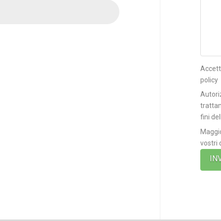
Accett
policy
Autori
tratta
fini de
Maggio
vostri 