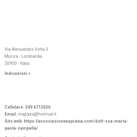
Indirizzo
Via Alessandro Volta 3
Monza - Lombardia
20900 - Italia
Indicazioni >
Informazioni di contatto
Cellulare:
349 6712636
Email:
mapaza@hotmail.it
Sito web:
https://associazioneeupraxia.com/dott-ssa-maria-
paola-zampella/