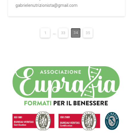
gabrielenutrizionista@gmail.com
1
...
33
34
35