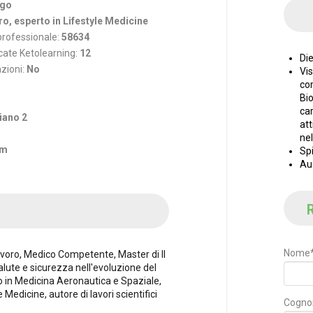
rgo
o, esperto in Lifestyle Medicine
 professionale:
58634
cate Ketolearning:
12
Di
nzioni:
No
Vi
co
Bi
car
miano 2
att
nel
om
Sp
Au
R
Nome
voro, Medico Competente, Master di II
salute e sicurezza nell'evoluzione del
 in Medicina Aeronautica e Spaziale,
 Medicine, autore di lavori scientifici
Cogn