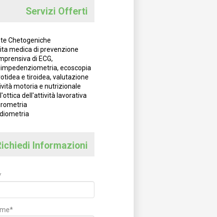
Servizi Offerti
ete Chetogeniche
sita medica di prevenzione
mprensiva di ECG,
oimpedenziometria, ecoscopia
otidea e tiroidea, valutazione
ività motoria e nutrizionale
l'ottica dell'attività lavorativa
irometria
diometria
ichiedi Informazioni
*
ome*