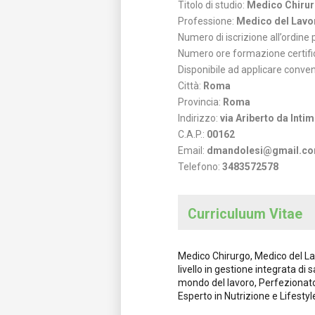
Titolo di studio:
Medico Chiru
Professione:
Medico del Lavor
Numero di iscrizione all’ordine
Numero ore formazione certifi
Disponibile ad applicare conve
Città:
Roma
Provincia:
Roma
Indirizzo:
via Ariberto da Inti
C.A.P.:
00162
Email:
dmandolesi@gmail.c
Telefono:
3483572578
Curriculuum Vitae
Medico Chirurgo, Medico del La
livello in gestione integrata di 
mondo del lavoro, Perfezionato
Esperto in Nutrizione e Lifestyle