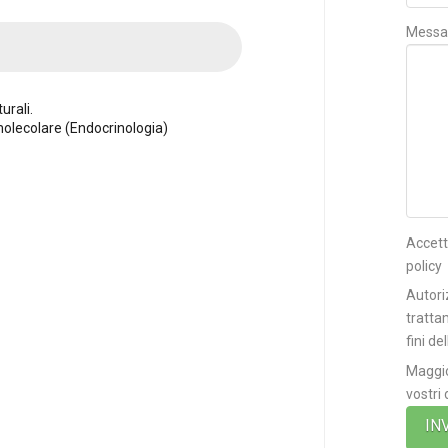
Messa
urali.
molecolare (Endocrinologia)
Accett
policy
Autori
tratta
fini de
Maggio
vostri 