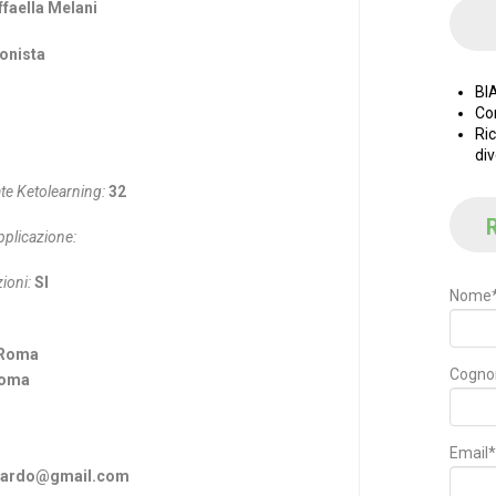
faella Melani
onista
BI
Co
Ric
div
te Ketolearning:
32
R
pplicazione:
ioni:
SI
Nome
– Roma
Cogn
 Roma
Email*
alardo@gmail.com