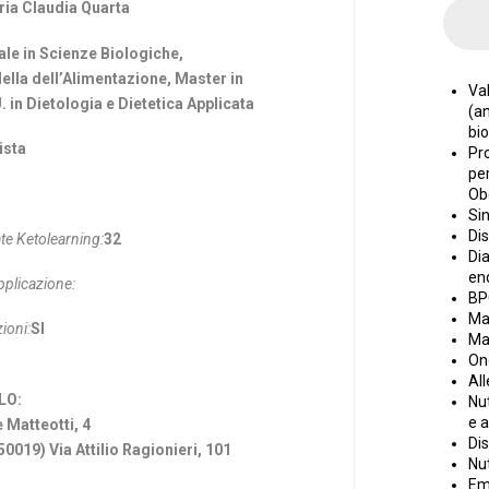
ria Claudia Quarta
le in Scienze Biologiche,
ella dell’Alimentazione, Master in
Val
 in Dietologia e Dietetica Applicata
(an
bi
ista
Pr
per
Ob
Si
Dis
te Ketolearning:
32
Dia
en
pplicazione:
BP
Ma
ioni:
SI
Ma
On
All
LO:
Nut
e 
 Matteotti, 4
Dis
019) Via Attilio Ragionieri, 101
Nut
Em