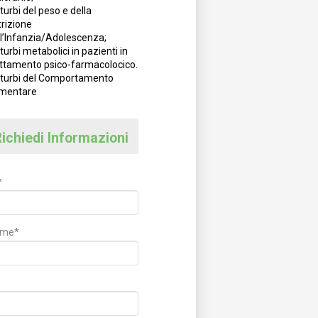
turbi del peso e della
trizione
ll’Infanzia/Adolescenza;
turbi metabolici in pazienti in
attamento psico-farmacolocico.
sturbi del Comportamento
imentare
ichiedi Informazioni
*
ome*