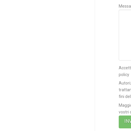
Messa
Accett
policy
Autori
tratta
fini de
Maggio
vostri 