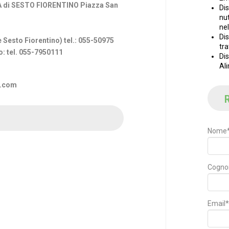
A di SESTO FIORENTINO Piazza San
Dis
nu
ne
Dis
e Sesto Fiorentino) tel.: 055-50975
tr
o: tel. 055-7950111
Di
Al
l.com
R
Nome
Cogn
Email*