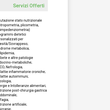
Servizi Offerti
utazione stato nutrizionale
tropometria, plicometria,
oimpedenziometria)
ogrammi dietetici
sonalizzati per
esità/Sovrappeso;
ndrome metabolica;
lipidemia;
bete e altre patologie
docrino-metaboliche;
CO; Nefrologia;
lattie infiammatorie croniche;
lattie autoimmuni;
cologia;
ergie e Intolleranze alimentari;
rizione post-chirurgia gastrica
addominale;
fagia;
rizione artificiale;
icranie;