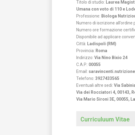
Titolo di studio:
Laurea Magistr
Umana con voto di 110 e Lod
Professione:
Biologa Nutrizio
Numero di iscrizione all’ordine
Numero ore formazione certifi
Disponibile ad applicare conve
Città:
Ladispoli (RM)
Provincia:
Roma
Indirizzo:
Via Nino Bixio 24
C.A.P.:
00055
Email:
saravincenti.nutrizio
Telefono:
3927433565
Eventuali altre sedi:
Via Sabin
Via dei Rocciatori 4, 00143,
Via Mario Sironi 3E, 00055, L
Curriculuum Vitae