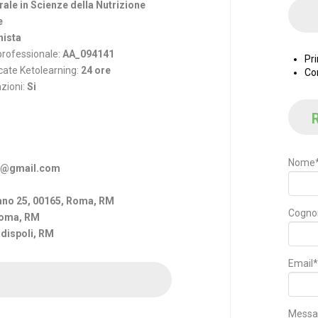
ale in Scienze della Nutrizione
e
nista
 professionale:
AA_094141
Pri
cate Ketolearning:
24 ore
Con
nzioni:
Si
R
Nome
ne@gmail.com
iano 25, 00165, Roma, RM
Cogn
 Roma, RM
adispoli, RM
Email*
Messa