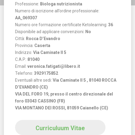
Professione:
Biologa nutrizionista
Numero di iscrizione all’ordine professionale:
AA_069307
Numero ore formazione certificate Ketolearning:
36
Disponibile ad applicare convenzioni:
No
Città:
Rocca D’Evandro
Provincia:
Caserta
Indirizzo:
Via Caminate II 5
C.A.P.:
81040
Email:
veronica.fatigati@libero.it
Telefono:
3929175852
Eventuali altre sedi:
Via Caminate II 5 , 81040 ROCCA
D’EVANDRO (CE)
VIA DEL FORO 19, presso il centro direzionale del
foro 03043 CASSINO (FR)
VIA MONTANO DEI ROSSI, 81059 Caianello (CE)
Curriculuum Vitae