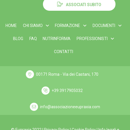
ASSOCIATI SUBITO
HOME
CHI SIAMO
FORMAZIONE
DOCUMENTI
BLOG
FAQ
NUTRINFORMA
PROFESSIONISTI
CONTATTI
00171 Roma - Via dei Castani, 170
+39 3917905032
info@associazioneeupraxia.com
© Eupraxia 2022 |
Privacy Policy
|
Cookie Policy
|
Info legali e