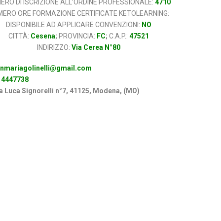
ERO DI ISCRIZIONE ALL’ORDINE PROFESSIONALE:
4710
ERO ORE FORMAZIONE CERTIFICATE KETOLEARNING:
DISPONIBILE AD APPLICARE CONVENZIONI:
NO
CITTÀ:
Cesena
;
PROVINCIA:
FC
;
C.A.P.:
47521
INDIRIZZO:
Via Cerea N°80
anmariagolinelli@gmail.com
 4447738
a Luca Signorelli n°7, 41125, Modena, (MO)