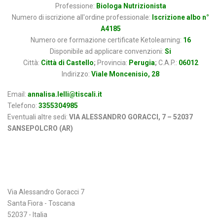
Professione:
Biologa Nutrizionista
Numero di iscrizione all'ordine professionale:
Iscrizione albo n°
A4185
Numero ore formazione certificate Ketolearning:
16
Disponibile ad applicare convenzioni:
Si
Città:
Città di Castello
;
Provincia:
Perugia
;
C.A.P.:
06012
Indirizzo:
Viale Moncenisio, 28
Email:
annalisa.lelli@tiscali.it
Telefono:
3355304985
Eventuali altre sedi:
VIA ALESSANDRO GORACCI, 7 – 52037
SANSEPOLCRO (AR)
Indirizzo
Via Alessandro Goracci 7
Santa Fiora - Toscana
52037 - Italia