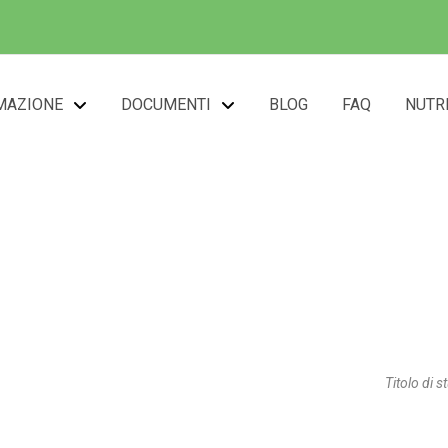
MAZIONE
DOCUMENTI
BLOG
FAQ
NUTR
.ssa Baruffa Maria Giu
Titolo di s