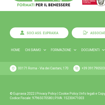
SOCI ASS. EUPRAXIA
ASSOCIAT
HOME
CHI SIAMO
FORMAZIONE
DOCUMENTI
00171 Roma - Via dei Castani, 170
+39 391790503
© Eupraxia 2022 |
Privacy Policy
|
Cookie Policy
|
Info legali e Cop
Codice Fiscale: 97965070580 | P.IVA: 15230471003