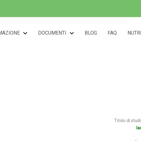
MAZIONE
DOCUMENTI
BLOG
FAQ
NUTR
ssa Cristiana BERLIN
Titolo di stud
la