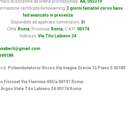
ero di iscrizione all'ordine professionale:
AA_092319
rmazione certificate Ketolearning:
2 giorni famativi corso base
fad avanzato in presenza
Disponibile ad applicare convenzioni:
Si
Città:
Roma
;
Provincia:
Roma
;
C.A.P.:
00174
Indirizzo:
Via Tito Labieno 24
ianaberli@gmail.com
349189
sedi:
Poliambulatorio Vircos Via magna Grecia 13 Piano 5 00183
o Fisionet Via Flaminia 493/a 00191 Roma
Argos Viale Tito Labieno 24 00174 Roma