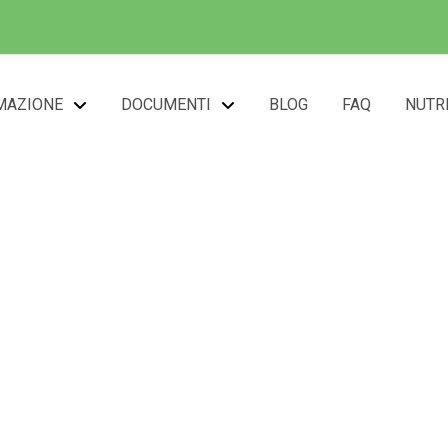
MAZIONE
DOCUMENTI
BLOG
FAQ
NUTR
tt.ssa Derosas Manu