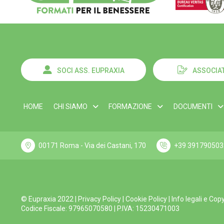
SOCI ASS. EUPRAXIA
ASSOCIAT
HOME
CHI SIAMO
FORMAZIONE
DOCUMENTI
00171 Roma - Via dei Castani, 170
+39 391790503
© Eupraxia 2022 |
Privacy Policy
|
Cookie Policy
|
Info legali e Cop
Codice Fiscale: 97965070580 | P.IVA: 15230471003