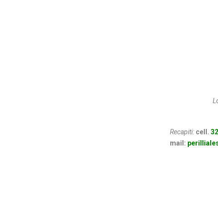
L
Recapiti:
cell.
32
mail:
perillial