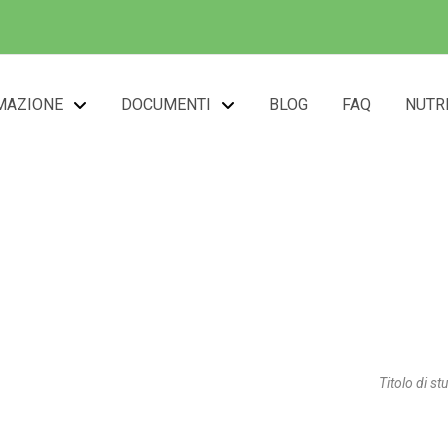
MAZIONE
DOCUMENTI
BLOG
FAQ
NUTR
Dott.ssa Perilli Alessi
Titolo di st