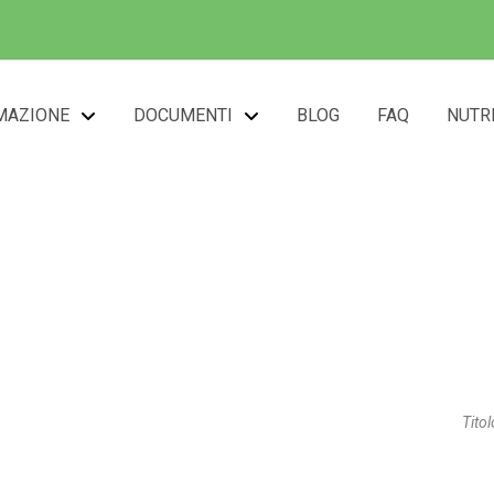
MAZIONE
DOCUMENTI
BLOG
FAQ
NUTR
ott.ssa Rocca Marile
Titol