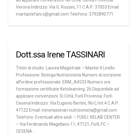
ad applicare convenzioni: No Città: Cerea Provincia:
Verona Indirizzo: Via G. Rossini, 11 C.A.P.: 37053 Email:
martastefani.s@gmail.com Telefono: 3792890771
Dott.ssa Irene TASSINARI
Titolo di studio: Laurea Magistrale – Master II Livello
Professione: Biologa Nutrizionista Numero di iscrizione
all’ordine professionale: ERM_A4533 Numero ore
formazione certificate Ketolearning: 26 Disponibile ad
applicare convenzioni: Si Città: Forlì Provincia: Forlì-
Cesena Indirizzo: Via Eugenio Bertini, 96/L/int.4 C.A.P.:
47122 Email: irenetassinari.nutrizionista@gmail.com
Telefono: Eventuali altre sedi: – FORLI: RELAB CENTER
– Via Ferdinando Magellano 11, 47121, Forlì, FC –
CESENA: …