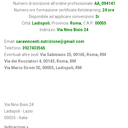
Numero di iscrizione all'ordine professionale:
AA_094141
Numero ore formazione certificate Ketolearning:
24 ore
Disponibile ad applicare convenzioni:
Si
Città:
Ladispoli
;
Provincia:
Roma
;
C.A.P.:
00055
Indirizzo:
Via Nino Bixio 24
Email:
saravincenti.nutrizione@gmail.com
Telefono:
3927433565
Eventuali altre sedi:
Via Sabiniano 25, 00165, Roma, RM
Via dei Rocciatori 4, 00143, Roma, RM
Via Mario Sironi 3E, 00055, Ladispoli, RM
Indirizzo
Via Nino Bixio 24
Ladispoli - Lazio
00055 - Italia
Indicazioni >