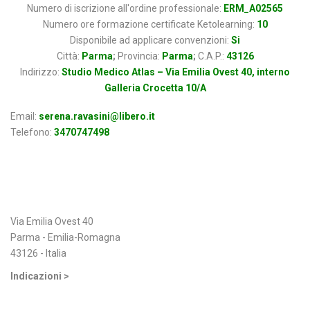
Numero di iscrizione all'ordine professionale:
ERM_A02565
Numero ore formazione certificate Ketolearning:
10
Disponibile ad applicare convenzioni:
Si
Città:
Parma
;
Provincia:
Parma
;
C.A.P.:
43126
Indirizzo:
Studio Medico Atlas – Via Emilia Ovest 40, interno
Galleria Crocetta 10/A
Email:
serena.ravasini@libero.it
Telefono:
3470747498
Indirizzo
Via Emilia Ovest 40
Parma - Emilia-Romagna
43126 - Italia
Indicazioni >