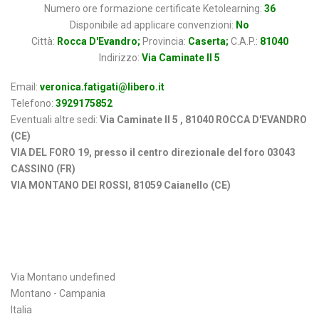
Numero ore formazione certificate Ketolearning:
36
Disponibile ad applicare convenzioni:
No
Città:
Rocca D'Evandro;
Provincia:
Caserta;
C.A.P.:
81040
Indirizzo:
Via Caminate II 5
Email:
veronica.fatigati@libero.it
Telefono:
3929175852
Eventuali altre sedi:
Via Caminate II 5 , 81040 ROCCA D'EVANDRO
(CE)
VIA DEL FORO 19, presso il centro direzionale del foro 03043
CASSINO (FR)
VIA MONTANO DEI ROSSI, 81059 Caianello (CE)
Indirizzo
Via Montano undefined
Montano - Campania
Italia