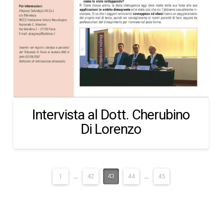
Intervista al Dott. Cherubino
Di Lorenzo
1
...
42
43
44
...
45